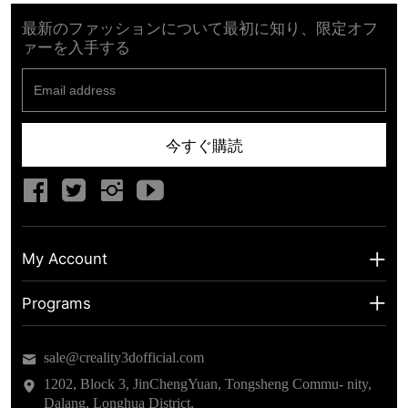
最新のファッションについて最初に知り、限定オフ
ァーを入手する
今すぐ購読
My Account
My Account
Programs
Shipping Info
About us
sale@creality3dofficial.com
Warranty & Returns
Educational Discount
1202, Block 3, JinChengYuan, Tongsheng Commu- nity,
Dalang, Longhua District,