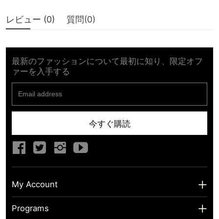
レビュー (
0
)
質問(
0
)
最新のファッションについて最初に知り、限定オフ
ァーを入手する
今すぐ購読
My Account
My Account
Programs