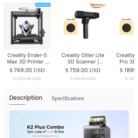
Creality Ender-5
Creality Otter Lite
Creality
Max 3D Printer |
3D Scanner |
Pro 3D
400*400*400mm |
Wireless Scanning
749.00
759.00
1899
$
USD
$
USD
$
700mm/s
$
1029.00
USD
$
799.00
USD
$
1999
Description
Specifications