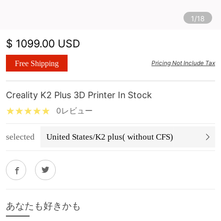
1/18
$ 1099.00 USD
Free Shipping
Pricing Not Include Tax
Creality K2 Plus 3D Printer In Stock
0レビュー
selected
United States/K2 plus( without CFS)
あなたも好きかも