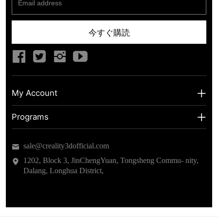
今すぐ購読
My Account
My Account
Programs
Shipping Info
About us
sale@creality3dofficial.com
Warranty & Returns
Educational Discount
1202, Block 3, JinChengYuan, Tongsheng Commu- nity,
Dalang, Longhua District,
Privacy Statement
Insider Testing
Terms of Service