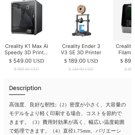
Creality K1 Max AI
Creality Ender 3
Creality
Speedy 3D Printer
V3 SE 3D Printer
Filame
(IN STOCK)
P
549.00
189.00
89.
$
USD
$
USD
$
$
999.00
USD
$
249.00
USD
$
99.
Description
高強度、良好な靭性;（2）密度が小さく、大容量の
モデルをより軽く印刷する場合、コストを節約で
きます。（3）費用対効果が高く、幅広い温度範囲
で処理できます。（4）直径1.75mm、バリエーシ