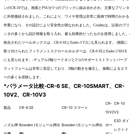
ンのCR-10では、画面とPSUが1つのブリックに組み合わされ、主要なプリンタ
に外部接続されました。これにより、ワイヤ管理は非常に面倒で時間のかかる
作業になり、その設計により安全性が損なわれました。Crealityは、以前のプリ
ンタの多くから設計情報を取り入れ、最も効果的だったものを使用しました。-
統合されたツールボックスは、CR-6 SEとEnder-3 V2にも見られます。-側面に
取り付けられたフィラメントスクロールホルダーは、CR-6 SEとEnder-3 MAX
にも見られます。-デュアルZ軸リードネジと2つのサポートストラットバープ
ラットフォームは非常に安定しており、Z軸の動きを修正し、振動によるエラ
ーの多くを排除します。
*パラメータ比較-CR-6 SE、CR-10SMART、CR-
10V2、CR-10V3
CR-
CR-10
製品
CR-6 SE
CR-10 スマート
10V2
V3
E3D ダイ
ノズル押
Bowden (モジュール押出
Bowden (モジュール押出
ボー
レクトド
出機
機)
機)
デン