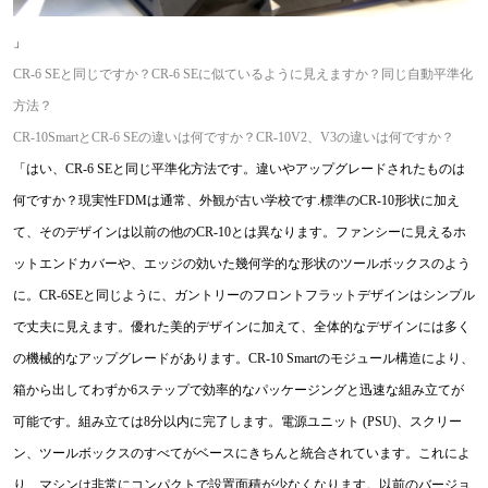
」
CR-6 SEと同じですか？CR-6 SEに似ているように見えますか？同じ自動平準化
方法？
CR-10SmartとCR-6 SEの違いは何ですか？CR-10V2、V3の違いは何ですか？
「はい、CR-6 SEと同じ平準化方法です。違いやアップグレードされたものは
何ですか？現実性FDMは通常、外観が古い学校です.標準のCR-10形状に加え
て、そのデザインは以前の他のCR-10とは異なります。ファンシーに見えるホ
ットエンドカバーや、エッジの効いた幾何学的な形状のツールボックスのよう
に。CR-6SEと同じように、ガントリーのフロントフラットデザインはシンプル
で丈夫に見えます。優れた美的デザインに加えて、全体的なデザインには多く
の機械的なアップグレードがあります。CR-10 Smartのモジュール構造により、
箱から出してわずか6ステップで効率的なパッケージングと迅速な組み立てが
可能です。組み立ては8分以内に完了します。電源ユニット (PSU)、スクリー
ン、ツールボックスのすべてがベースにきちんと統合されています。これによ
り、マシンは非常にコンパクトで設置面積が少なくなります。以前のバージョ