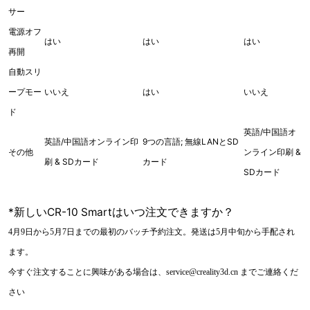
サー
電源オフ
はい
はい
はい
再開
自動スリ
ープモー
いいえ
はい
いいえ
ド
英語/中国語オ
英語/中国語オンライン印
9つの言語; 無線LANとSD
その他
ンライン印刷 &
刷 & SDカード
カード
SDカード
*新しいCR-10 Smartはいつ注文できますか？
4月9日から5月7日までの最初のバッチ予約注文。発送は5月中旬から手配され
ます。
今すぐ注文することに興味がある場合は、service@creality3d.cn までご連絡くだ
さい