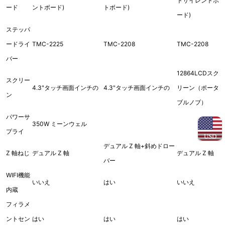
トサイレントボ
ード
ントボード)
トボード)
ード)
ステッパ
ードライ
TMC-2225
TMC-2208
TMC-2208
バー
12864LCDスク
スクリー
4.3"タッチ画面インチの
4.3"タッチ画面インチの
リーン（ポータ
ン
ブルノブ）
パワーサ
350W ミーンウェル
プライ
USD
デュアル Z 軸+斜めドロー
Z 軸ねじ
デュアル Z 軸
デュアル Z 軸
バー
WIFI機能
いいえ
はい
いいえ
内蔵
フィラメ
ントセン
はい
はい
はい