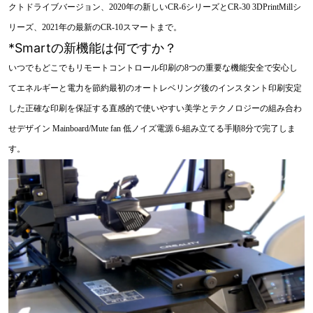
クトドライブバージョン、2020年の新しいCR-6シリーズとCR-30 3DPrintMillシ
リーズ、2021年の最新のCR-10スマートまで。
*Smartの新機能は何ですか？
いつでもどこでもリモートコントロール印刷の8つの重要な機能安全で安心し
てエネルギーと電力を節約最初のオートレベリング後のインスタント印刷安定
した正確な印刷を保証する直感的で使いやすい美学とテクノロジーの組み合わ
せデザイン Mainboard/Mute fan 低ノイズ電源 6-組み立てる手順8分で完了しま
す。