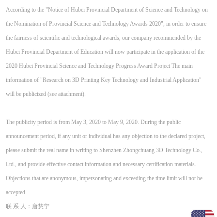
According to the "Notice of Hubei Provincial Department of Science and Technology on
the Nomination of Provincial Science and Technology Awards 2020", in order to ensure
the fairness of scientific and technological awards, our company recommended by the
Hubei Provincial Department of Education will now participate in the application of the
2020 Hubei Provincial Science and Technology Progress Award Project The main
information of "Research on 3D Printing Key Technology and Industrial Application"
will be publicized (see attachment).
The publicity period is from May 3, 2020 to May 9, 2020. During the public
announcement period, if any unit or individual has any objection to the declared project,
please submit the real name in writing to Shenzhen Zhongchuang 3D Technology Co.,
Ltd., and provide effective contact information and necessary certification materials.
Objections that are anonymous, impersonating and exceeding the time limit will not be
accepted.
联 系 人：唐慧宁