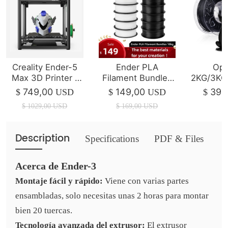
Creality Ender-5
Ender PLA
Opt
Max 3D Printer |
Filament Bundles
2KG/3KG
400*400*400mm |
10kg
Ende
749,00
149,00
39,
$
USD
$
USD
$
700mm/s
Fil
$
1029,00
USD
$
169,00
USD
Description
Specifications
PDF & Files
Acerca de Ender-3
Montaje fácil y rápido:
Viene con varias partes
ensambladas, solo necesitas unas 2 horas para montar
bien 20 tuercas.
Tecnología avanzada del extrusor:
El extrusor