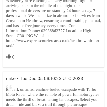
Whether you're catching an early morning flight or
arriving back in the middle of the night, our
professional drivers are on standby 24 hours a day, 7
days a week. We specialize in airport taxi services from
Croydon to Heathrow, ensuring a comfortable, punctual,
and hassle-free journey every time. Contact
Information: Phone: 02086862777 Location: High
Street CR0 1NG Website:
https://www.expresscouriercars.co.uk/heathrow-airport-
taxi/
0
mike - Tue Dec 05 06:10:23 UTC 2023
Embark on an adrenaline-fueled escapade with Turbo
Moto Racer, where the rumble of powerful motorcycles
meets the thrill of breathtaking landscapes. Select your
dream ride and blaze a trail through picturesque