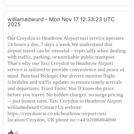
williamedwurd - Mon Nov 17 12:33:23 UTC
2025
Our Croydon to Heathrow Airport taxi service operates
24 hours a day, 7 days a week,We understand that
airport travel can be stressful—especially when dealing
with traffic, parking, or unreliable public transport.
That’s why our Taxi Croydon to Heathrow Airport
service is tailored to provide convenience and peace of
mind. Punctual Pickups: Our drivers monitor flight
schedules and traffic updates to ensure timely arrivals
and departures. Fixed Fares: You’ll know the price
before you travel. No hidden charges, no surge pricing
—just honest rates. Taxi Croydon to Heathrow Airport
williamedwurd Contact Us website:
https://croydoncar.co.uk/heathrow-airport-taxi
location:Croydon, UK phone no:+44 02086864000
0