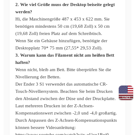
2. Wie viel Größe muss der Desktop beiseite gelegt
werden?
Hi, die Maschinengröße 487 x 453 x 622 mm. Sie
benötigen mindestens 50 cm (19,68 Zoll) x 50 cm
(19,68 Zoll) freien Platz auf dem Schreibtisch.
Wenn Sie ein Gehäuse hinzufügen, benötigte der
Desktopplatz 70* 75 mm (27,55* 29,53 Zoll).
3. Warum kann das Filament nicht am heißen Bett
haften?
Wenn nicht, bleib am Bett. Bitte überprüfen Sie die
Nivellierung der Betten.
Der Ender 3 S1 verwendet das automatische CR-
Touch-Nivelliersystem. Beachten Sie beim Drucken
USD
den Abstand zwischen der Düse und der Druckplatte.
Laut mehreren Drucken ist der Z-Achsen-
Kompensationswert zwischen -2,0 und -4,0 großartig.
Durch Anpassen des Z-Achsen-Kompensationspunkts
können bessere Videoanleitung:
https://www.youtube.com/watch?v=y-uUvu1Ruj0