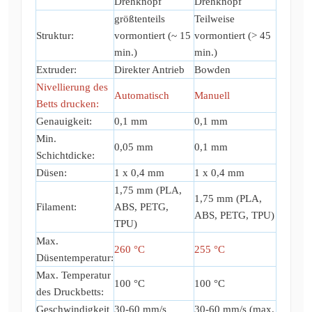
Drehknopf
Drehknopf
größtenteils
Teilweise
Struktur:
vormontiert (~ 15
vormontiert (> 45
min.)
min.)
Extruder:
Direkter Antrieb
Bowden
Nivellierung des
Automatisch
Manuell
Betts drucken:
Genauigkeit:
0,1 mm
0,1 mm
Min.
0,05 mm
0,1 mm
Schichtdicke:
Düsen:
1 x 0,4 mm
1 x 0,4 mm
1,75 mm (PLA,
1,75 mm (PLA,
Filament:
ABS, PETG,
ABS, PETG, TPU)
TPU)
Max.
260 °C
255 °C
Düsentemperatur:
Max. Temperatur
100 °C
100 °C
des Druckbetts:
Geschwindigkeit
30-60 mm/s
30-60 mm/s (max.