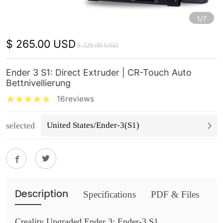
1/7
$ 265.00 USD
$ 329.00 USD
Ender 3 S1: Direct Extruder | CR-Touch Auto
Bettnivellierung
16reviews
selected
United States/Ender-3(S1)
Description
Specifications
PDF & Files
Creality Upgraded Ender 3: Ender-3 S1