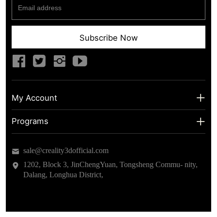
Subscribe Now
My Account
My Account
Programs
Shipping Info
About us
sale@creality3dofficial.com
Warranty & Returns
Educational Discount
1202, Block 3, JinChengYuan, Tongsheng Commu- nity,
Dalang, Longhua District,
Privacy Statement
Insider Testing
Terms of Service