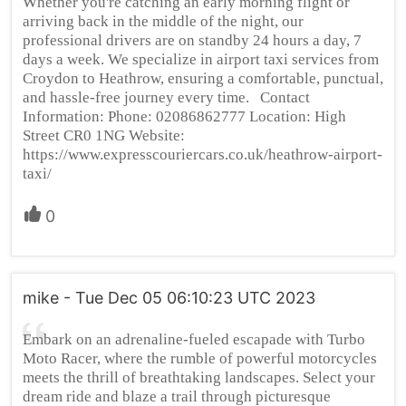
Whether you're catching an early morning flight or
arriving back in the middle of the night, our
professional drivers are on standby 24 hours a day, 7
days a week. We specialize in airport taxi services from
Croydon to Heathrow, ensuring a comfortable, punctual,
and hassle-free journey every time. Contact
Information: Phone: 02086862777 Location: High
Street CR0 1NG Website:
https://www.expresscouriercars.co.uk/heathrow-airport-
taxi/
0
mike - Tue Dec 05 06:10:23 UTC 2023
Embark on an adrenaline-fueled escapade with Turbo
Moto Racer, where the rumble of powerful motorcycles
meets the thrill of breathtaking landscapes. Select your
dream ride and blaze a trail through picturesque