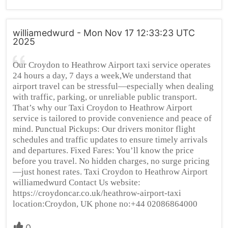
williamedwurd - Mon Nov 17 12:33:23 UTC
2025
Our Croydon to Heathrow Airport taxi service operates
24 hours a day, 7 days a week,We understand that
airport travel can be stressful—especially when dealing
with traffic, parking, or unreliable public transport.
That’s why our Taxi Croydon to Heathrow Airport
service is tailored to provide convenience and peace of
mind. Punctual Pickups: Our drivers monitor flight
schedules and traffic updates to ensure timely arrivals
and departures. Fixed Fares: You’ll know the price
before you travel. No hidden charges, no surge pricing
—just honest rates. Taxi Croydon to Heathrow Airport
williamedwurd Contact Us website:
https://croydoncar.co.uk/heathrow-airport-taxi
location:Croydon, UK phone no:+44 02086864000
0