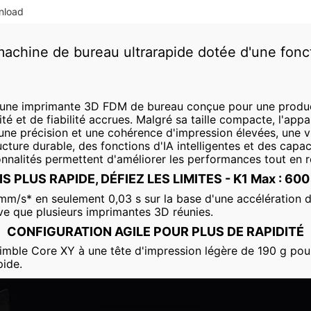
nload
machine de bureau ultrarapide dotée d'une foncti
t une imprimante 3D FDM de bureau conçue pour une produc
ité et de fiabilité accrues. Malgré sa taille compacte, l'app
une précision et une cohérence d'impression élevées, une vi
cture durable, des fonctions d'IA intelligentes et des capac
onnalités permettent d'améliorer les performances tout en r
IS PLUS RAPIDE, DÉFIEZ LES LIMITES - K1 Max : 60
mm/s* en seulement 0,03 s sur la base d'une accélération 
ive que plusieurs imprimantes 3D réunies.
CONFIGURATION AGILE POUR PLUS DE RAPIDITÉ
imble Core XY à une tête d'impression légère de 190 g pour 
pide.