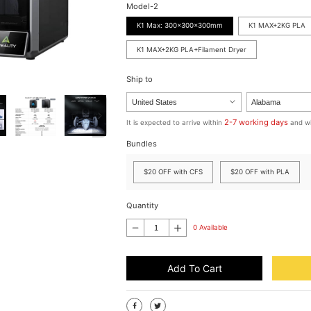
Model-2
K1 Max: 300x300x300mm
K1 MAX+2KG PLA
K1 MAX+2KG PLA+Filament Dryer
Ship to
2-7 working days
It is expected to arrive within
and wi
Bundles
$20 OFF with CFS
$20 OFF with PLA
Quantity
0 Available
Add To Cart