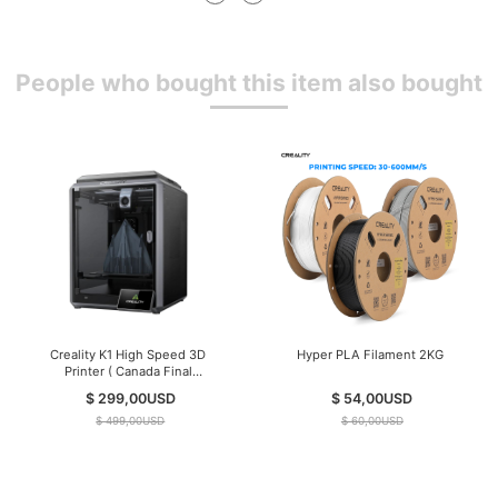
People who bought this item also bought
Creality K1 High Speed 3D
Hyper PLA Filament 2KG
Printer ( Canada Final
inventory)
$ 299,00
USD
$ 54,00
USD
$ 499,00
USD
$ 60,00
USD