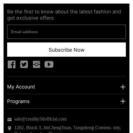
Be the first to know about the latest fashion and
get exclusive offers
Subscribe Now
My Account
My Account
Programs
Shipping Info
About us
sale@creality3dofficial.com
Warranty & Returns
Educational Discount
1202, Block 3, JinChengYuan, Tongsheng Commu- nity,