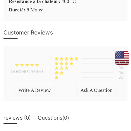
Résistance à la chaleur:
400 °C
Dureté:
8 Mohs;
Customer Reviews
0%
USD
0%
0%
Based on 0 reviews
0%
0%
Write A Review
Ask A Question
reviews (
0
)
Questions(
0
)