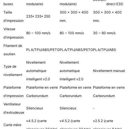
buses
modulaire)
modulaire)
direct E3D
Taille
300 x 300 x 400
300 x 300 x 400
235* 235* 250
d'impression
mm.
mm.
Vitesse
80 ~ 100 mm/s
80 ~ 100 mm/s
30 ~ 60 mm/s
d'impression
Filament de
PLA/TPU/ABS/PETG
PLA/TPU/ABS/PETG
PLA/TPU/ABS
soutien
Nivellement
Nivellement
Type de
automatique
automatique
Nivellement manuel
nivellement
intelligent v2.0
intelligent v2.0
Plateforme
Plateforme en verre
Plateforme en verre
Plateforme en verre
d'impression
Carborundum
Carborundum
Carborundum
Ventilateur
Silencieux
Silencieux
-
d'extrudeuse
v4.5.2 (carte
v4.5.2 (carte
v2.5.2 (carte
Carte mère