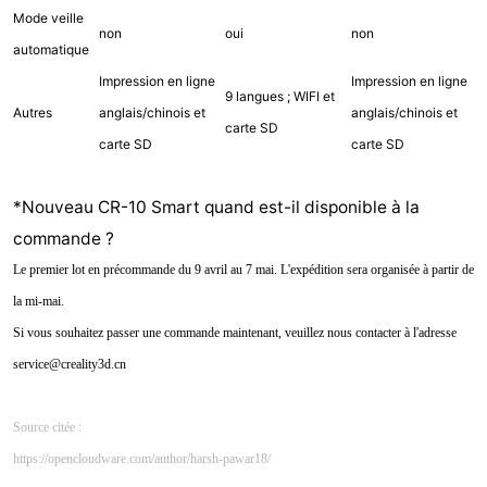
Mode veille
non
oui
non
automatique
Impression en ligne
Impression en ligne
9 langues ; WIFI et
Autres
anglais/chinois et
anglais/chinois et
carte SD
carte SD
carte SD
*Nouveau CR-10 Smart quand est-il disponible à la
commande ?
Le premier lot en précommande du 9 avril au 7 mai. L'expédition sera organisée à partir de
la mi-mai.
Si vous souhaitez passer une commande maintenant, veuillez nous contacter à l'adresse
service@creality3d.cn
Source citée :
https://opencloudware.com/author/harsh-pawar18/