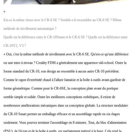
»
Est-ce la même chose avec le CR-6 SE ? Semble-t-il ressembler au CR-6 SE ? Même
méthode de nivellement automatique ?
Quelle est la différence entre le CR-10Smart et le CR-6 SE ? Quelle est la différence entre
CR-10V2, V3 ?
« Oui, c'est la même méthode de nivellement avec le CR-6 SE. Qu'est-ce qu'une différence
ou une mise à niveau ? Creality FDM a généralement une apparence old-school. Outre la
forme standard du CR-10, son design ne ressemble à aucun autre CR-10 précédent.
Comme le capot d'extrémité chaud à l'allure fantaisie et la boîte à outils avant-gardiste de
forme géométrique. Comme pour le CR-6SE, la conception plate avant du portique
semble simple et solide. Outre les meilleures conceptions esthétiques, il existe de
nombreuses améliorations mécaniques dans sa conception globale. La structure modulaire
du CR-10 Smart permet un emballage efficace et un assemblage rapide en six étapes
seulement. Vous pouvez terminer l'assemblage en 8 minutes. Tout, du bloc d'alimentation
(PSU), de l'écran et de la boîte à outils, est parfaitement intégré à la base. Cela rend la