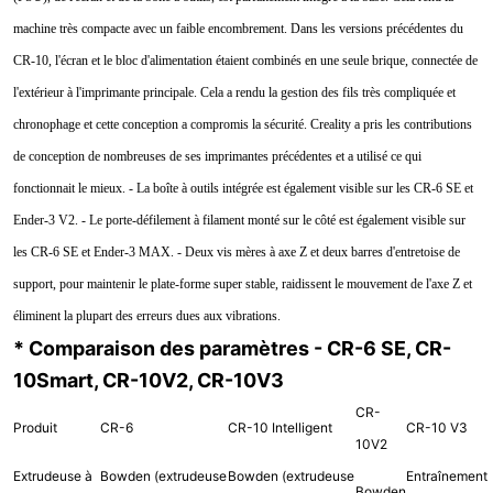
machine très compacte avec un faible encombrement. Dans les versions précédentes du
CR-10, l'écran et le bloc d'alimentation étaient combinés en une seule brique, connectée de
l'extérieur à l'imprimante principale. Cela a rendu la gestion des fils très compliquée et
chronophage et cette conception a compromis la sécurité. Creality a pris les contributions
de conception de nombreuses de ses imprimantes précédentes et a utilisé ce qui
fonctionnait le mieux. - La boîte à outils intégrée est également visible sur les CR-6 SE et
Ender-3 V2. - Le porte-défilement à filament monté sur le côté est également visible sur
les CR-6 SE et Ender-3 MAX. - Deux vis mères à axe Z et deux barres d'entretoise de
support, pour maintenir le plate-forme super stable, raidissent le mouvement de l'axe Z et
éliminent la plupart des erreurs dues aux vibrations.
* Comparaison des paramètres - CR-6 SE, CR-
10Smart, CR-10V2, CR-10V3
CR-
Produit
CR-6
CR-10 Intelligent
CR-10 V3
10V2
Extrudeuse à
Bowden (extrudeuse
Bowden (extrudeuse
Entraînement
Bowden