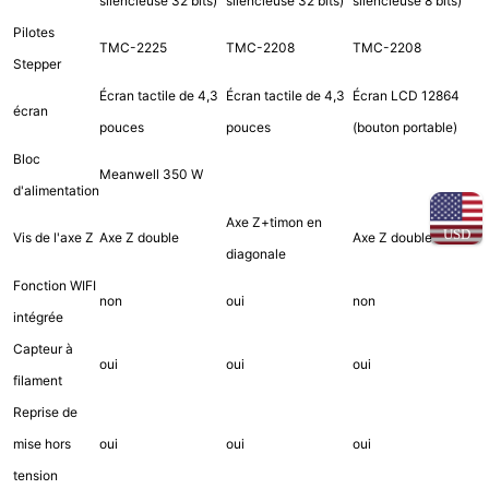
silencieuse 32 bits)
silencieuse 32 bits)
silencieuse 8 bits)
Pilotes
TMC-2225
TMC-2208
TMC-2208
Stepper
Écran tactile de 4,3
Écran tactile de 4,3
Écran LCD 12864
écran
pouces
pouces
(bouton portable)
Bloc
Meanwell 350 W
d'alimentation
Axe Z+timon en
USD
Vis de l'axe Z
Axe Z double
Axe Z double
diagonale
Fonction WIFI
non
oui
non
intégrée
Capteur à
oui
oui
oui
filament
Reprise de
mise hors
oui
oui
oui
tension